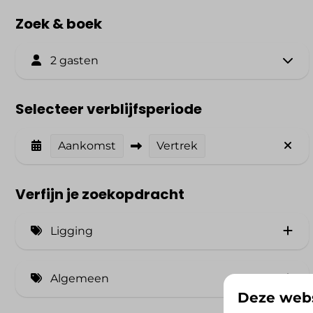
Zoek & boek
2 gasten
Selecteer verblijfsperiode
Aankomst
Vertrek
Verfijn je zoekopdracht
Ligging
Rustige ligging (3)
Algemeen
Deze webs