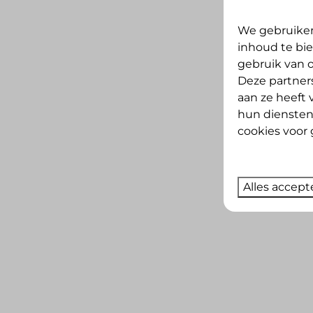
Eigen parkeerplaats (3)
Elektra aansluiting (3)
We gebruiken
inhoud te bie
Waterpunten (3)
gebruik van o
Deze partner
aan ze heeft 
hun diensten
cookies voor 
Alles accept