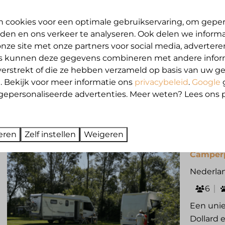
Kampeerp
 cookies voor een optimale gebruikservaring, om geper
Nederlan
den en ons verkeer te analyseren. Ook delen we inform
6
nze site met onze partners voor social media, advertere
s kunnen deze gegevens combineren met andere inform
Een unie
verstrekt of die ze hebben verzameld op basis van uw g
Dollard
. Bekijk voor meer informatie ons
privacybeleid
.
Google
Zw
gepersonaliseerde advertenties. Meer weten? Lees ons p
9,3
eren
Zelf instellen
Weigeren
Camperpl
Nederlan
6
Een unie
Dollard