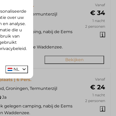
laats | 6 Pers.
Vanaf
sonaliseerde
€ 34
d, Groningen, Termunterzijl
atie over uw
1 nacht
Ja
n en analyse.
2 personen
atie die u
k gelegen camping, nabij de Eems
ebruik van
 en Waddenzee.
gebruikt
emstrand van de Waddenzee.
rivacybeleid.
Bekijken
NL
aats | 6 Pers.
Vanaf
€ 24
d, Groningen, Termunterzijl
1 nacht
Ja
2 personen
k gelegen camping, nabij de Eems
 en Waddenzee.