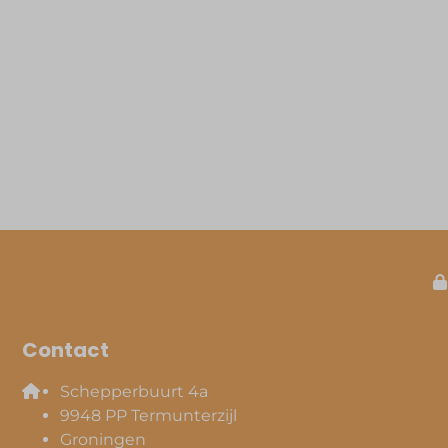
Contact
Schepperbuurt 4a
9948 PP Termunterzijl
Groningen