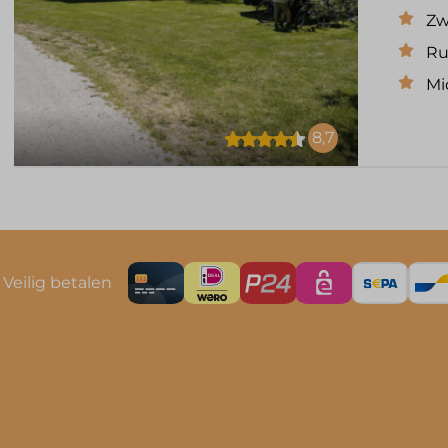
Zw
Ru
Mi
8,7
Veilig betalen